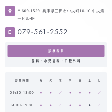
〒669-1529
兵庫県三田市中央町10-10 中央第
一ビル4F
079-561-2552
診療科目
歯科・小児歯科・口腔外科
診療時間
月
火
水
木
金
土
日
09:30-13:00
●
●
／
●
●
●
／
14:30-19:30
●
●
／
●
●
▲
／