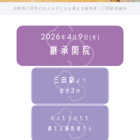
…
兵庫県三田市の大人も子どもも通える歯医者｜三田駅前歯科
2026
4
9
年
月
日[木]
継承開院
三田駅
より
3
徒歩
分
大人も子どもも
通える歯医者さん