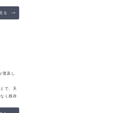
見る
が普及し
ことで、天
となく残存