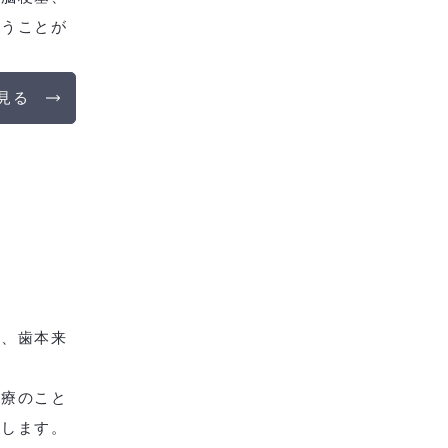
まうことが
見る
て、歯本来
治療のこと
指します。