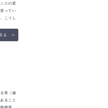
ランスの変
を患ってい
す。こうし
見る
える骨（歯
があること
、脳梗塞、