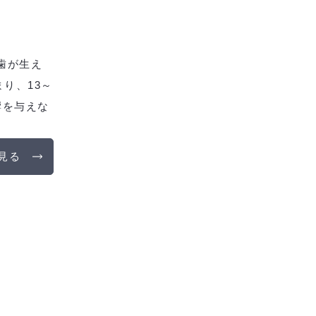
歯が生え
り、13～
響を与えな
見る