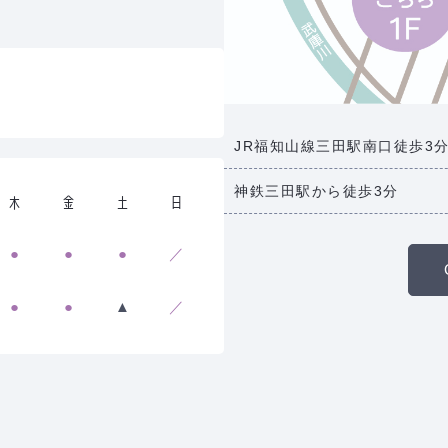
JR福知山線三田駅南口徒歩3
神鉄三田駅から徒歩3分
木
金
土
日
●
●
●
／
●
●
▲
／