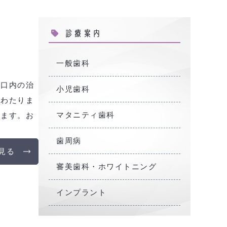
診療案内
一般歯科
。口内の治
小児歯科
にわたりま
マタニティ歯科
きます。お
歯周病
見る
審美歯科・ホワイトニング
インプラント